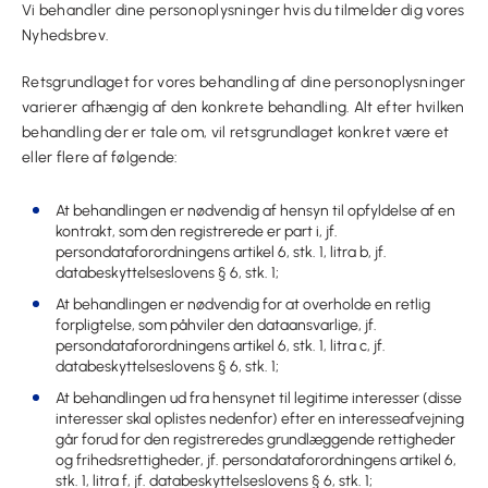
Vi behandler dine personoplysninger hvis du tilmelder dig vores
Nyhedsbrev.
Retsgrundlaget for vores behandling af dine personoplysninger
varierer afhængig af den konkrete behandling. Alt efter hvilken
behandling der er tale om, vil retsgrundlaget konkret være et
eller flere af følgende:
At behandlingen er nødvendig af hensyn til opfyldelse af en
kontrakt, som den registrerede er part i, jf.
persondataforordningens artikel 6, stk. 1, litra b, jf.
databeskyttelseslovens § 6, stk. 1;
At behandlingen er nødvendig for at overholde en retlig
forpligtelse, som påhviler den dataansvarlige, jf.
persondataforordningens artikel 6, stk. 1, litra c, jf.
databeskyttelseslovens § 6, stk. 1;
At behandlingen ud fra hensynet til legitime interesser (disse
interesser skal oplistes nedenfor) efter en interesseafvejning
går forud for den registreredes grundlæggende rettigheder
og frihedsrettigheder, jf. persondataforordningens artikel 6,
stk. 1, litra f, jf. databeskyttelseslovens § 6, stk. 1;