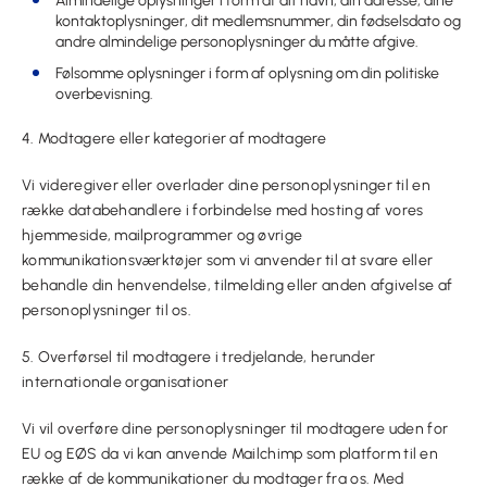
Almindelige oplysninger i form af dit navn, din adresse, dine
kontaktoplysninger, dit medlemsnummer, din fødselsdato og
andre almindelige personoplysninger du måtte afgive.
Følsomme oplysninger i form af oplysning om din politiske
overbevisning.
4. Modtagere eller kategorier af modtagere
Vi videregiver eller overlader dine personoplysninger til en
række databehandlere i forbindelse med hosting af vores
hjemmeside, mailprogrammer og øvrige
kommunikationsværktøjer som vi anvender til at svare eller
behandle din henvendelse, tilmelding eller anden afgivelse af
personoplysninger til os.
5. Overførsel til modtagere i tredjelande, herunder
internationale organisationer
Vi vil overføre dine personoplysninger til modtagere uden for
EU og EØS da vi kan anvende Mailchimp som platform til en
række af de kommunikationer du modtager fra os. Med