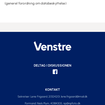
(generel forordning om databeskyttelse)
DELTAG I DISKUSSIONEN
KONTAKT
Sekretær: Lene Frigaard, 20124201,
lene.frigaard@mail.dk
Formand: Niels Plum, 40184305,
np@npfoto.dk