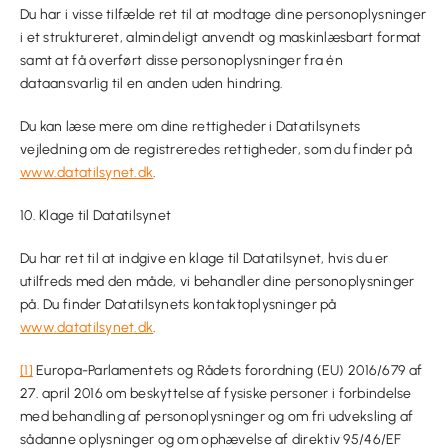
Du har i visse tilfælde ret til at modtage dine personoplysninger
i et struktureret, almindeligt anvendt og maskinlæsbart format
samt at få overført disse personoplysninger fra én
dataansvarlig til en anden uden hindring.
Du kan læse mere om dine rettigheder i Datatilsynets
vejledning om de registreredes rettigheder, som du finder på
www.datatilsynet.dk
.
10. Klage til Datatilsynet
Du har ret til at indgive en klage til Datatilsynet, hvis du er
utilfreds med den måde, vi behandler dine personoplysninger
på. Du finder Datatilsynets kontaktoplysninger på
www.datatilsynet.dk
.
[1]
Europa-Parlamentets og Rådets forordning (EU) 2016/679 af
27. april 2016 om beskyttelse af fysiske personer i forbindelse
med behandling af personoplysninger og om fri udveksling af
sådanne oplysninger og om ophævelse af direktiv 95/46/EF