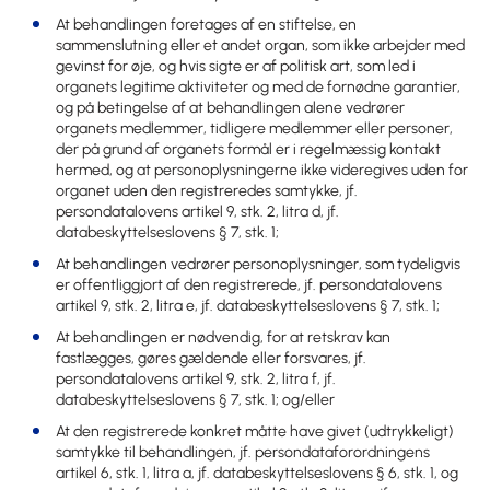
At behandlingen foretages af en stiftelse, en
sammenslutning eller et andet organ, som ikke arbejder med
gevinst for øje, og hvis sigte er af politisk art, som led i
organets legitime aktiviteter og med de fornødne garantier,
og på betingelse af at behandlingen alene vedrører
organets medlemmer, tidligere medlemmer eller personer,
der på grund af organets formål er i regelmæssig kontakt
hermed, og at personoplysningerne ikke videregives uden for
organet uden den registreredes samtykke, jf.
persondatalovens artikel 9, stk. 2, litra d, jf.
databeskyttelseslovens § 7, stk. 1;
At behandlingen vedrører personoplysninger, som tydeligvis
er offentliggjort af den registrerede, jf. persondatalovens
artikel 9, stk. 2, litra e, jf. databeskyttelseslovens § 7, stk. 1;
At behandlingen er nødvendig, for at retskrav kan
fastlægges, gøres gældende eller forsvares, jf.
persondatalovens artikel 9, stk. 2, litra f, jf.
databeskyttelseslovens § 7, stk. 1; og/eller
At den registrerede konkret måtte have givet (udtrykkeligt)
samtykke til behandlingen, jf. persondataforordningens
artikel 6, stk. 1, litra a, jf. databeskyttelseslovens § 6, stk. 1, og