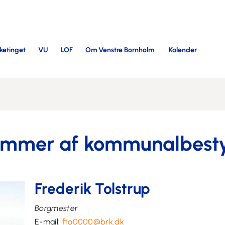
lketinget
VU
LOF
Om Venstre Bornholm
Kalender
mmer af kommunalbesty
Frederik Tolstrup
Borgmester
E-mail:
fto0000@brk.dk