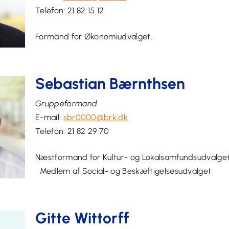
Telefon:
21 82 15 12
Formand for Økonomiud
va
lget.
Sebastian Bærnthsen
Gruppeformand
E-mail:
sbr0000@brk.dk
Telefon:
21 82 29 70
Næstformand for
Kultur- og Lokalsamf
Medlem af
Social- og Beskæftigelsesudvalget
Gitte Wittorff