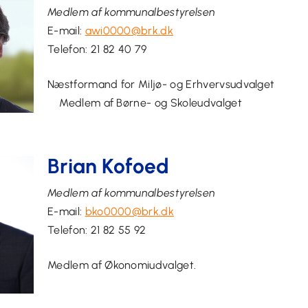
Medlem af kommunalbestyrelsen
E-mail:
awi0000@brk.dk
Telefon:
21 82 40 79
Næstformand for
Miljø- og Erhver
Medlem af
Børne- og Skoleudvalget
Brian Kofoed
Medlem af kommunalbestyrelsen
E-mail:
bko0000@brk.dk
Telefon:
21 82 55 92
Medlem af Økonomiudvalget.