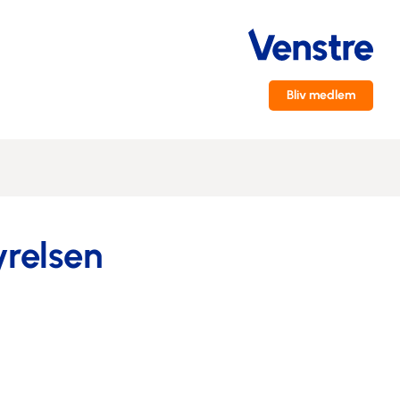
Bliv medlem
relsen