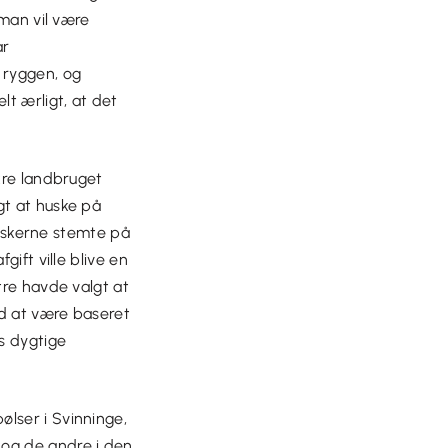
 man vil være
ar
 ryggen, og
t ærligt, at det
kre landbruget
gt at huske på
danskerne stemte på
ift ville blive en
tre havde valgt at
ed at være baseret
s dygtige
lser i Svinninge,
og de andre i den