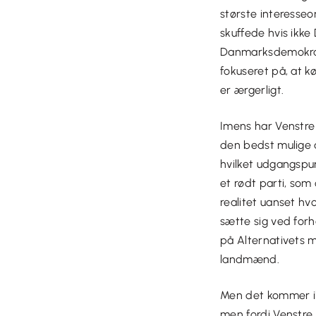
største interesseo
skuffede hvis ikke
Danmarksdemokrat
fokuseret på, at k
er ærgerligt.
Imens har Venstre 
den bedst mulige a
hvilket udgangspunk
et rødt parti, som 
realitet uanset hv
sætte sig ved for
på Alternativets m
landmænd.
Men det kommer ik
men fordi Venstre