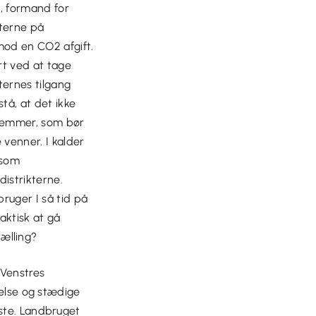
, formand for
erne på
mod en CO2 afgift.
t ved at tage
rnes tilgang
tå, at det ikke
temmer, som bør
 venner. I kalder
, som
istrikterne.
bruger I så tid på
faktisk at gå
tælling?
 Venstres
velse og stædige
dste. Landbruget