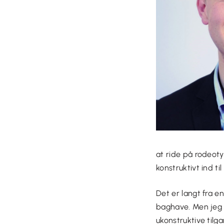
at ride på rodeotyr
konstruktivt ind ti
Det er langt fra e
baghave. Men jeg s
ukonstruktive tilg