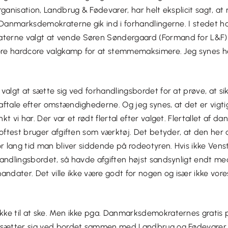
rganisation, Landbrug & Fødevarer, har helt eksplicit sagt, at
 Danmarksdemokraterne gik ind i forhandlingerne. I stedet h
erne valgt at vende Søren Søndergaard (Formand for L&F)
øre hardcore valgkamp for at stemmemaksimere. Jeg synes hel
valgt at sætte sig ved forhandlingsbordet for at prøve, at si
ftale efter omstændighederne. Og jeg synes, at det er vigti
t vi har. Der var et rødt flertal efter valget. Flertallet af 
oftest bruger afgiften som værktøj. Det betyder, at den her afg
or lang tid man bliver siddende på rodeotyren. Hvis ikke Vens
handlingsbordet, så havde afgiften højst sandsynligt endt m
andater. Det ville ikke være godt for nogen og især ikke vore
ke til at ske. Men ikke pga. Danmarksdemokraternes gratis pø
 sætter sig ved bordet sammen med Landbrug og Fødevarer 