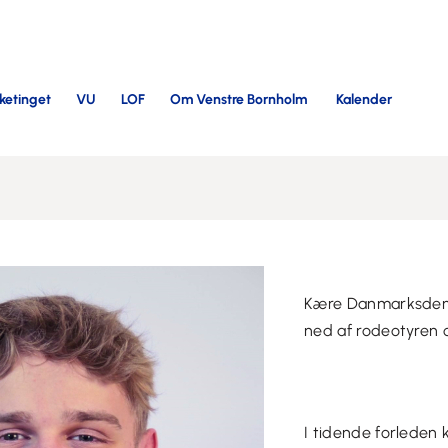
lketinget
VU
LOF
Om Venstre Bornholm
Kalender
Kære Danmarksdem
ned af rodeotyren o
I tidende forleden