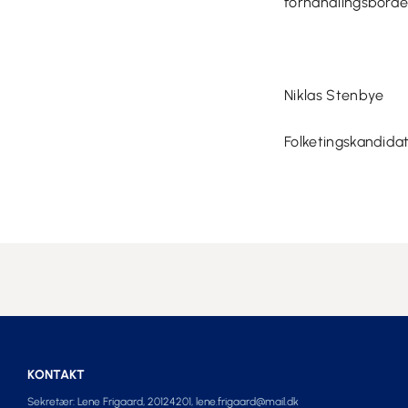
forhandlingsborde
Niklas Stenbye
Folketingskandidat
KONTAKT
Sekretær: Lene Frigaard, 20124201,
lene.frigaard@mail.dk