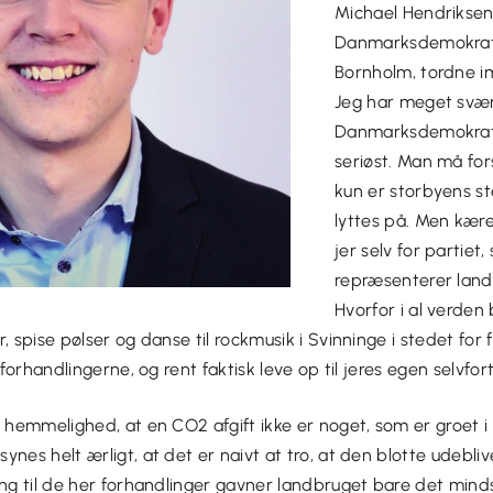
Michael Hendriksen
Danmarksdemokrat
Bornholm, tordne i
Jeg har meget svær
Danmarksdemokrate
seriøst. Man må fors
kun er storbyens s
lyttes på. Men kære
jer selv for partiet
repræsenterer landd
Hvorfor i al verden 
, spise pølser og danse til rockmusik i Svinninge i stedet for 
l forhandlingerne, og rent faktisk leve op til jeres egen selvfor
n hemmelighed, at en CO2 afgift ikke er noget, som er groet i
ynes helt ærligt, at det er naivt at tro, at den blotte udebli
ang til de her forhandlinger gavner landbruget bare det min