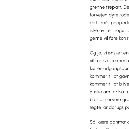
grønne trepart. Det
forvejen dyre fode
det i mål, poppede
ikke nytter noget 
gerne vil føre konst
Og ja, vi ønsker 
vil fortsætte med
fælles udgangspun
kommer til at gavn
kommer til at bliv
ønske om fortsat 
blot at servere gr
ægte landbrugs pa
Så, kære danmarks