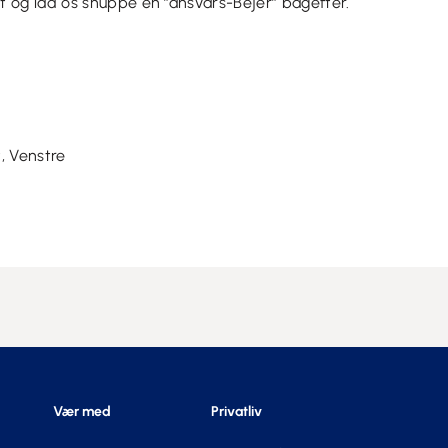
t og lad os snuppe en ”ansvars-Bejer” bagefter.
, Venstre
Vær med
Privatliv