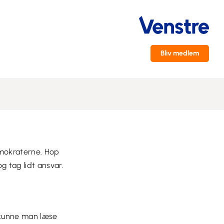
Bliv medlem
okraterne. Hop
g tag lidt ansvar.
 kunne man læse