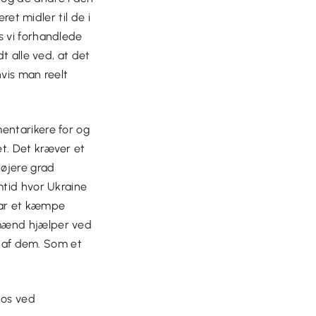
ret midler til de i
s vi forhandlede
t alle ved, at det
hvis man reelt
entarikere for og
t. Det kræver et
højere grad
mtid hvor Ukraine
 har et kæmpe
dmænd hjælper ved
ne af dem. Som et
 os ved