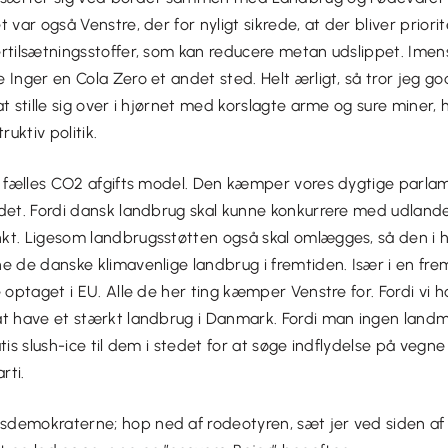
 var også Venstre, der for nyligt sikrede, at der bliver priorite
rtilsætningsstoffer, som kan reducere metan udslippet. Imen
 Inger en Cola Zero et andet sted. Helt ærligt, så tror jeg god
at stille sig over i hjørnet med korslagte arme og sure miner, 
ruktiv politik.
en fælles CO2 afgifts model. Den kæmper vores dygtige parlam
 det. Fordi dansk landbrug skal kunne konkurrere med udlande
kt. Ligesom landbrugsstøtten også skal omlægges, så den i 
e de danske klimavenlige landbrug i fremtiden. Især i en fre
e optaget i EU. Alle de her ting kæmper Venstre for. Fordi vi
at have et stærkt landbrug i Danmark. Fordi man ingen lan
atis slush-ice til dem i stedet for at søge indflydelse på veg
rti.
demokraterne; hop ned af rodeotyren, sæt jer ved siden af