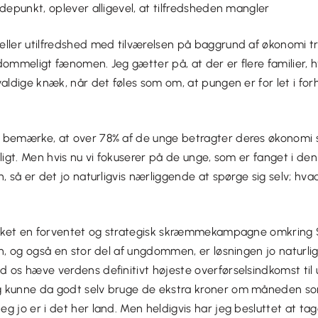
jdepunkt, oplever alligevel, at tilfredsheden mangler
eller utilfredshed med tilværelsen på baggrund af økonomi tr
dommeligt fænomen. Jeg gætter på, at der er flere familier, h
valdige knæk, når det føles som om, at pungen er for let i forh
 bemærke, at over 78% af de unge betragter deres økonomi 
jligt. Men hvis nu vi fokuserer på de unge, som er fanget i d
n, så er det jo naturligvis nærliggende at spørge sig selv; hva
likket en forventet og strategisk skræmmekampagne omkring 
en, og også en stor del af ungdommen, er løsningen jo naturlig
d os hæve verdens definitivt højeste overførselsindkomst ti
 kunne da godt selv bruge de ekstra kroner om måneden so
g jo er i det her land. Men heldigvis har jeg besluttet at ta