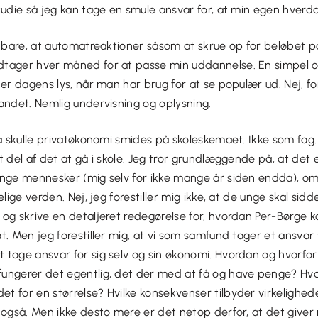
tudie så jeg kan tage en smule ansvar for, at min egen hverd
e bare, at automatreaktioner såsom at skrue op for beløbet p
tager hver måned for at passe min uddannelse. En simpel og
der dagens lys, når man har brug for at se populær ud. Nej, f
andet. Nemlig undervisning og oplysning.
så skulle privatøkonomi smides på skoleskemaet. Ikke som fag.
 del af det at gå i skole. Jeg tror grundlæggende på, at det e
unge mennesker (mig selv for ikke mange år siden endda), o
elige verden. Nej, jeg forestiller mig ikke, at de unge skal si
og skrive en detaljeret redegørelse for, hvordan Per-Børge k
t. Men jeg forestiller mig, at vi som samfund tager et ansvar 
 tage ansvar for sig selv og sin økonomi. Hvordan og hvorfor
ungerer det egentlig, det der med at få og have penge? Hv
 for en størrelse? Hvilke konsekvenser tilbyder virkelighed
t også. Men ikke desto mere er det netop derfor, at det give