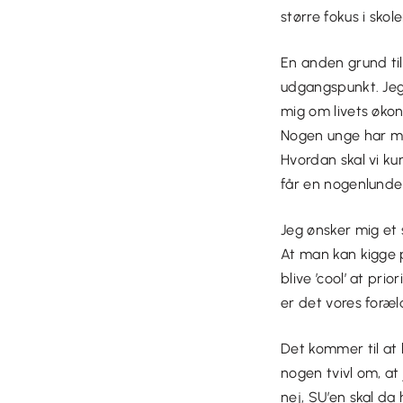
større fokus i skol
En anden grund til
udgangspunkt. Jeg 
mig om livets økon
Nogen unge har mås
Hvordan skal vi ku
får en nogenlunde 
Jeg ønsker mig et 
At man kan kigge p
blive ’cool’ at pr
er det vores foræl
Det kommer til at 
nogen tvivl om, at
nej, SU’en skal d