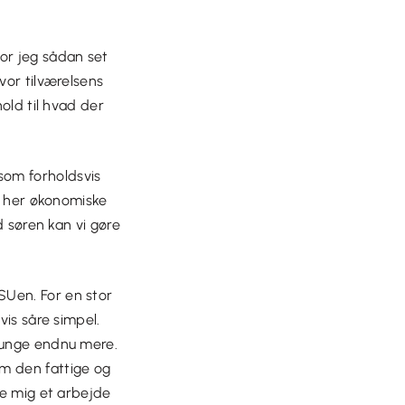
or jeg sådan set
vor tilværelsens
old til hvad der
som forholdsvis
en her økonomiske
d søren kan vi gøre
SUen. For en stor
vis såre simpel.
l unge endnu mere.
m den fattige og
ge mig et arbejde