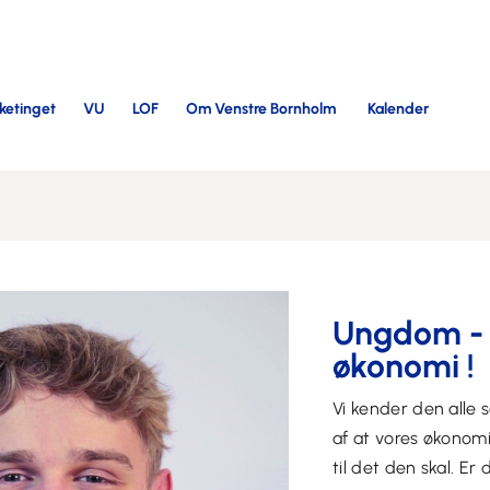
lketinget
VU
LOF
Om Venstre Bornholm
Kalender
Ungdom - 
økonomi !
Vi kender den alle
af at vores økonomi
til det den skal. Er 