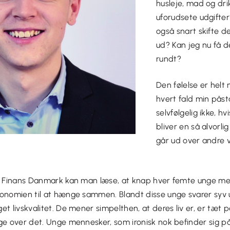
husleje, mad og dr
uforudsete udgifter
også snart skifte d
ud? Kan jeg nu få de
rundt?
Den følelse er helt 
hvert fald min påst
selvfølgelig ikke, h
bliver en så alvorli
går ud over andre vi
ra Finans Danmark kan man læse, at knap hver femte unge me
onomien til at hænge sammen. Blandt disse unge svarer syv ud
et livskvalitet. De mener simpelthen, at deres liv er, er tæt 
ge over det.
Unge mennesker, som ironisk nok befinder sig p