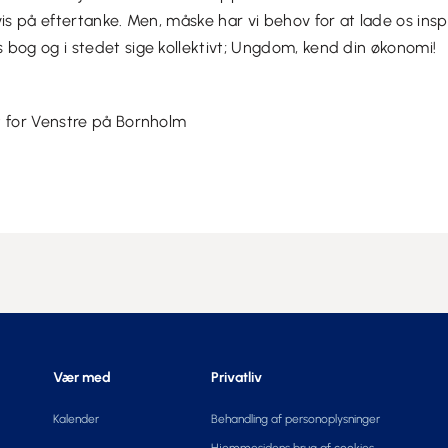
vis på eftertanke. Men, måske har vi behov for at lade os insp
bog og i stedet sige kollektivt; Ungdom, kend din økonomi!
t for Venstre på Bornholm
Vær med
Privatliv
Kalender
Behandling af personoplysninger