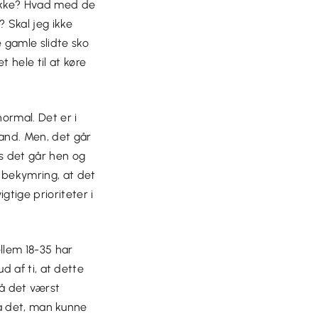
ikke? Hvad med de
? Skal jeg ikke
e gamle slidte sko
t hele til at køre
normal. Det er i
and. Men, det går
vis det går hen og
g bekymring, at det
gtige prioriteter i
llem 18-35 har
 af ti, at dette
på det værst
å det, man kunne