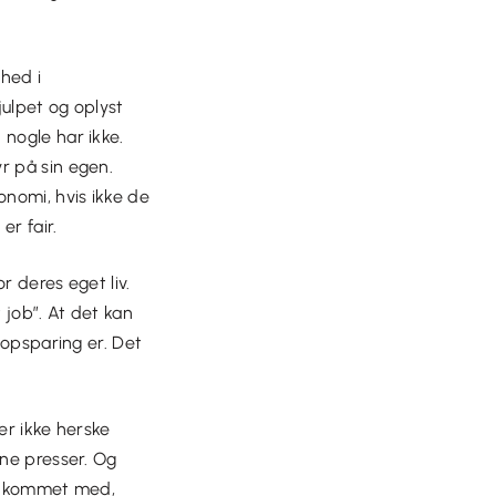
ghed i
ulpet og oplyst
nogle har ikke.
r på sin egen.
onomi, hvis ikke de
r fair.
r deres eget liv.
 job”. At det kan
 opsparing er. Det
er ikke herske
rne presser. Og
er kommet med,