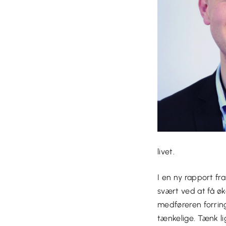
livet.
I en ny rapport f
svært ved at få øk
medføreren forring
tænkelige. Tænk li