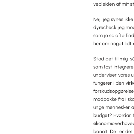
ved siden af mit s
Nej, jeg synes ikk
dyrecheck jeg mod
som jo så
ofte fin
her om noget lidt 
Stod det til mig, 
som fast integreret
underviser vores 
fungerer i den virk
forskudsopgørelse 
madpakke fra i ska
unge mennesker at
budget? Hvordan f
økonomioverhovedet
banalt. Det er de