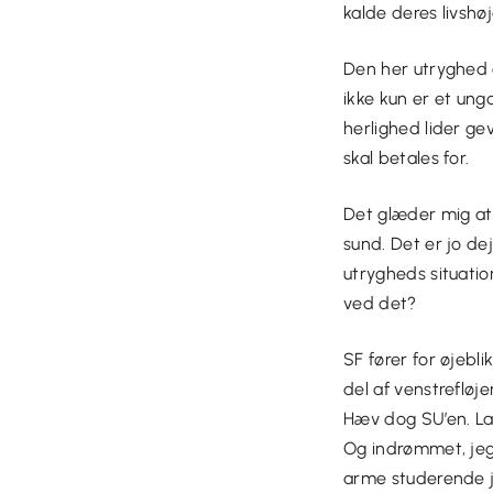
kalde deres livshø
Den her utryghed 
ikke kun er et ung
herlighed lider ge
skal betales for.
Det glæder mig at
sund. Det er jo de
utrygheds situatio
ved det?
SF fører for øjeb
del af venstrefløj
Hæv dog SU’en. La
Og indrømmet, jeg
arme studerende je