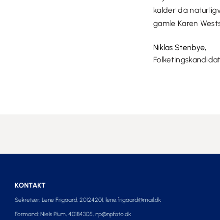
kalder da naturlig
gamle Karen Wests 
Niklas Stenbye,
Folketingskandida
KONTAKT
Sekretær: Lene Frigaard, 20124201,
lene.frigaard@mail.dk
Formand: Niels Plum, 40184305,
np@npfoto.dk