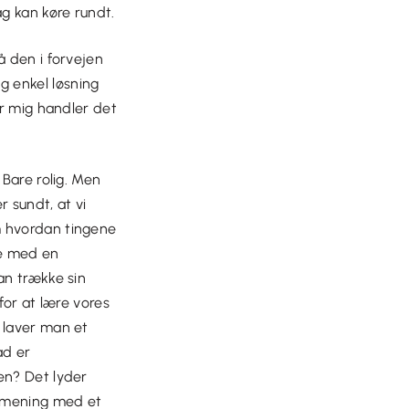
ag kan køre rundt.
å den i forvejen
 enkel løsning
or mig handler det
 Bare rolig. Men
r sundt, at vi
m hvordan tingene
dde med en
an trække sin
for at lære vores
 laver man et
ad er
en? Det lyder
r mening med et