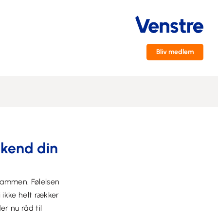
Bliv medlem
kend din
 sammen. Følelsen
 ikke helt rækker
der nu råd til