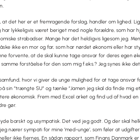
en.
, at det her er et fremragende forslag, handler om lighed. Li
har lykkeligvis været beriget med nogle forældre, som har hj
omiske strabadser. Mange har det heldigvis ligesom jeg. Men 
ke ikke en mor og far, som har nørdet økonomi eller har sty
nne forvente, at de skal kunne tage ansvar for deres egen øk
samme forståelse for den som mig f.eks.? Jeg synes ikke det e
samfund, hvor vi giver de unge mulighed for at tage ansvar fo
å sin ”trængte SU” og tænke ”Jamen jeg skal da finde mig et
ioritere økonomisk. Frem med Excel arket og find ud af hvad en
dre gør.
lyde barskt og usympatisk. Det ved jeg godt. Og der skal hell
 jeg nærer sympati for mine ’med-unge’, som føler at udgifte
a heller ikke fjernes. En sådan rapport, som Finans Danmark 